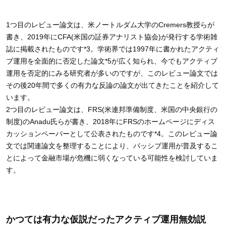
1つ目のレビュー論文は、米ノートルダム大学のCremers教授らが
書き、2019年にCFA(米国の証券アナリスト協会)が発行する学術雑
誌に掲載されたものです*3。学術界では1997年に書かれたアクティ
ブ運用を全面的に否定した論文*5が広く知られ、今でもアクティブ
運用を否定的にみる研究者が多いのですが、このレビュー論文では
その後20年間で多くの有力な反論の論文が出てきたことを紹介して
います。
2つ目のレビュー論文は、FRS(米連邦準備制度、米国の中央銀行の
制度)のAnadu氏らが書き、2018年にFRSのホームページにディス
カッションペーパーとして公表されたものです*4。このレビュー論
文では関連論文を整理することにより、パッシブ運用が普及するこ
とによって金融市場が危機に弱くなっている可能性を検討していま
す。
かつては有力な仮説だったアクティブ運用無効説