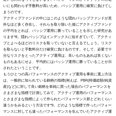
いにも関わらず手数料が高いため、パッシブ運用に確実に負けてし
まうのです。
アクティブファンドの中にはこのような隠れパッシブファンドが意
外なほど多く存在し、それらを取り除いた後にアクティブファンド
の平均をとれば、パッシブ運用に勝っていることを示した研究があ
ります*8。隠れパッシブはインデックスに似すぎていて、アクティ
ブとよべるほどのリスクを取っていないと言えるでしょう。リスク
を取らないと手数料分だけ確実に負けるのです。そして、必要で十
分なリスクをとったアクティブ運用は、良いものもあれば良くない
ものもあるにせよ、平均的にはパッシブ運用に勝っていることが示
されたということです。
もうひとつの高パフォーマンスのアクティブ運用を事前に選ぶ方法
は、一般的に知られている銘柄の指標(例えば、PBR(時価総額/純資
産)など)に対して良い銘柄を単純に買った場合のパフォーマンスを
さまざまな指標で計測してみて、アクティブ運用のパフォーマンス
とさまざまな指標によって作られたパフォーマンス群とどれくらい
違うかをみるという方法です*9。どのような指標で作ったパフォー
マンスに対しても違ったパフォーマンスを生んでいたアクティブ運