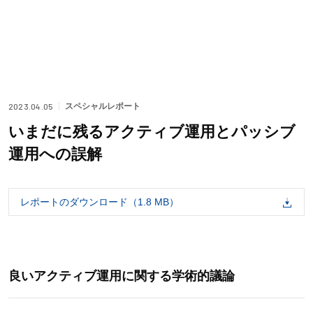
ニュース
レポート
2023.04.05
スペシャルレポート
企業情報
いまだに残るアクティブ運用とパッシブ
運用への誤解
採用情報
レポートのダウンロード（1.8 MB）
スパークス・グループ
スパークス・グループ株式会社
未来創生ファンド
スパークス・グリーンエナジー＆テクノロジー株式会社
宇宙フロンティアファンド
良いアクティブ運用に関する学術的議論
スパークス・アセット・トラスト＆マネジメント株式会社
お問い合わせ
スパークス・インベストメント株式会社