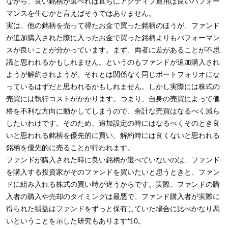
ながら、良い銘柄が選べれば直ちにアクティブ運用は良いパフォー
マンスを生むかと言えばそうではありません。
実は、他の銘柄を売って得たお金で買った銘柄のほうが、ファンド
が追加購入された際に入ったお金で買った銘柄よりもパフォーマン
スが良いことが分かっています。まず、両者に差があることが不思
議と思われるかもしれません。というのもファンドが追加購入され
ようが解約されようが、それとは関係なく同じポートフォリオにな
っているはずだと思われるかもしれません。しかし実際には株式の
売買には執行コストがかかります。つまり、自身の売買によって価
格を不利な方向に動かしてしまうので、余計な売買はなるべく減ら
したいわけです。そのため、追加設定の時にはなるべくそのとき良
いと思われる銘柄を優先的に買い、解約時には良くないと思われる
銘柄を優先的に売ることが行われます。
ファンドが購入された時に良い銘柄が選べていないのは、ファンド
を購入する投資家がそのファンドを買いたいと思うときと、ファン
ドに組み入れる株式の買い時が違うからです。実際、ファンドの購
入者の購入や売却のタイミングは最悪で、ファンド購入者が実際に
得られた損益はファンドをずっと保有していた場合に比べかなり悪
いということを示した研究もあります*10。