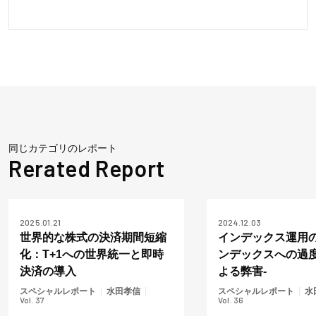
Intelligence for Financial Engineering and Economics 2014
にて3rd place award受賞。
・
2020年度、人工知能学会全国大会優秀賞。
・国際学術会議 The 8th International Conference on
Behavioral, Economic, and Socio-Cultural Computing,
2021 にてBest Papers Award Nominee受賞。
同じカテゴリのレポート
2025.01.21
2024.12.03
世界的な株式の決済期間短縮
インデックス運用の
化：T+1への世界統一と即時
ンデックスへの過
決済の導入
よる弊害-
スペシャルレポート
水田孝信
スペシャルレポート
水
Vol. 37
Vol. 36