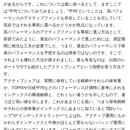
があるからです。これについては後に述べるとして、まずここで
は"平均"についてみてみましょう。"平均"ということは、高パフォ
ーマンスのアクティブファンドも存在していることを示していて、
現在ではそれを事前に選べるかどうかが焦点になっています。
高パフォーマンスのアクティブファンドを事前に選ぶ方法として、
前節でみたように、過去のパフォーマンスで選ぶためには、測定期
間に相当な工夫が必要でした。つまり、過去のパフォーマンスで将
来のパフォーマンスを予想するのは簡単ではないのです。そこで、
それよりも優れた方法が探されました。最も有名なのは、以前のレ
ポート*1*2でも紹介したアクティブシェアという指標を使う方法で
す。
アクティブシェアは、実際に保有している銘柄やそれらの保有量
が、TOPIXや日経平均などのパフォーマンス計測時に参考にされる
インデックスの構成銘柄と、どれくらい違うかを示したもので、違
うほど高い値を示します。これがあまりにも低い、つまり保有銘柄
やそれらの保有量がインデックスにあまりに似ていると"隠れパッ
シブ"や"インデックストラッカー"とよばれ、アクティブ運用にもか
かわらずインデックスと中身がほとんど変わらないパッシブ運用に
近いものになってしまいます。パフォーマンスがインデックスに近