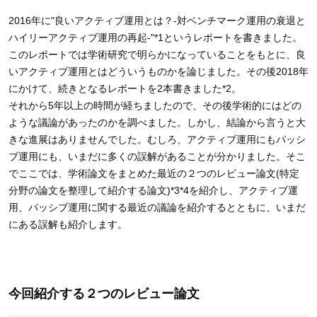
SPARX Asset Management Korea Co., Ltd.
2016年に"良いアクティブ運用とは？-対ベンチマーク運用の衰退と
公式Facebook
ハイリーアクティブ運用の再起-"*1というレポートを書きました。
SPARX Asia Investment Advisors Limited
このレポートでは学術研究で明らかになっていることをもとに、良
公式X
いアクティブ運用とはどういうものかを論じました。その後2018年
にかけて、続きとなるレポートを2本書きました*2。
スパークス投信チャンネル
それから5年以上の時間が経ちましたので、その後学術的にはどの
ような議論があったのかを調べました。しかし、結論から言うと大
きな進展はありませんでした。むしろ、アクティブ運用にもパッシ
ブ運用にも、いまだに多くの誤解があることが分かりました。そこ
でここでは、学術論文をまとめた最近の２つのレビュー論文(特定
分野の論文を整理して紹介する論文)*3*4を紹介し、アクティブ運
用、パッシブ運用に関する最近の議論を紹介するとともに、いまだ
にある誤解も紹介します。
今回紹介する２つのレビュー論文