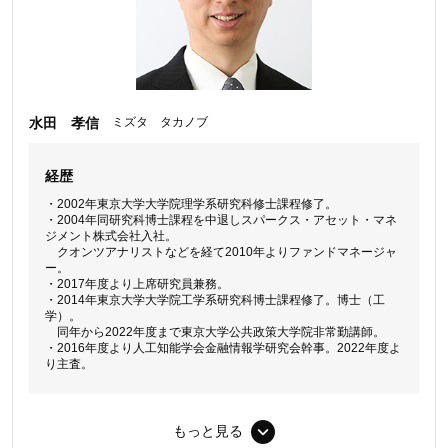
水田 孝信
ミズタ タカノブ
経歴
・
2002年東京大学大学院理学系研究科修士課程修了。
・
2004年同研究科博士課程を中退しスパークス・アセット・マネ
ジメント株式会社入社。
クオンツアナリストなどを経て2010年よりファンドマネージャ
ー。
・2017年度より上席研究員兼務。
・2014年東京大学大学院工学系研究科博士課程修了。博士（工
学）。
同年から2022年度まで東京大学公共政策大学院非常勤講師。
・2016年度より人工知能学会金融情報学研究会幹事。2022年度よ
り主査。
受賞歴
・
2010年度および2012年度、人工知能学会研究会優秀賞。
もっと見る
・
国際学術会議 IEEE Conference Computational