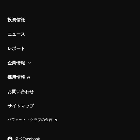
投資信託
ニュース
レポート
企業情報
企業情報
採用情報
スパークス・グループとは
お問い合わせ
スパークスの投資哲学
サイトマップ
会社概要
沿革
バフェット・クラブの金言
地図・アクセス
電子公告
公式Facebook