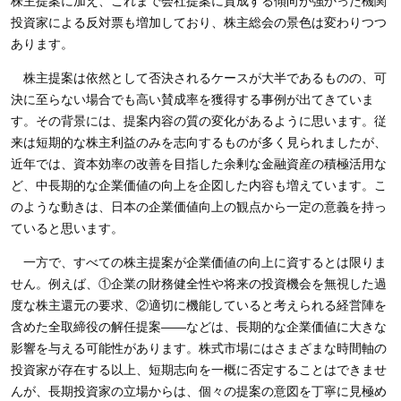
株主提案に加え、これまで会社提案に賛成する傾向が強かった機関
投資家による反対票も増加しており、株主総会の景色は変わりつつ
SPARX Asset Management Korea Co., Ltd.
公式Facebook
あります。
SPARX Asia Investment Advisors Limited
株主提案は依然として否決されるケースが大半であるものの、可
公式X
決に至らない場合でも高い賛成率を獲得する事例が出てきていま
スパークス投信チャンネル
す。その背景には、提案内容の質の変化があるように思います。従
来は短期的な株主利益のみを志向するものが多く見られましたが、
近年では、資本効率の改善を目指した余剰な金融資産の積極活用な
ど、中長期的な企業価値の向上を企図した内容も増えています。こ
のような動きは、日本の企業価値向上の観点から一定の意義を持っ
ていると思います。
一方で、すべての株主提案が企業価値の向上に資するとは限りま
せん。例えば、
①
企業の財務健全性や将来の投資機会を無視した過
度な株主還元の要求、
②
適切に機能していると考えられる経営陣を
含めた全取締役の解任提案
――
などは、長期的な企業価値に大きな
影響を与える可能性があります。株式市場にはさまざまな時間軸の
投資家が存在する以上、短期志向を一概に否定することはできませ
んが、長期投資家の立場からは、個々の提案の意図を丁寧に見極め