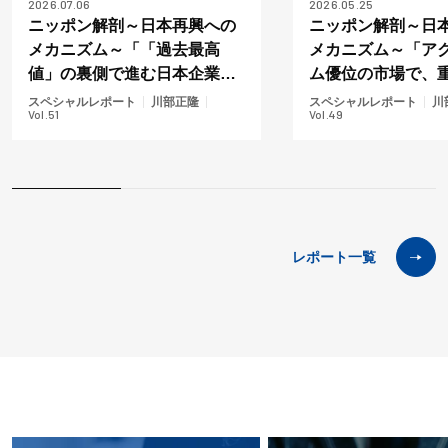
2026.07.06
2026.05.25
ニッポン解剖～日本再興への
ニッポン解剖～日
メカニズム～「「過去最高
メカニズム～「ア
値」の裏側で進む日本企業の
ム優位の市場で、
構造変化」
すエンゲージメン
スペシャルレポート
川部正隆
スペシャルレポート
川
Vol.51
Vol.49
レポート一覧