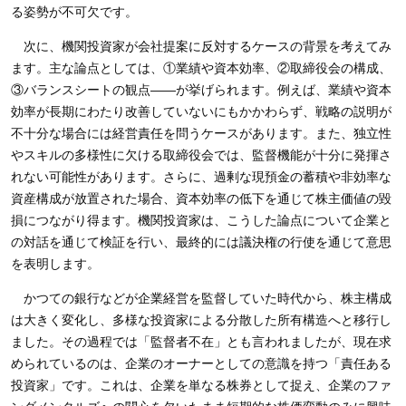
る姿勢が不可欠です
。
次に、機関投資家が会社提案に反対するケースの背景を考えてみ
ます。主な論点としては、
①
業績や資本効率、
②
取締役会の構成、
③
バランスシートの観点
――
が挙げられます。例えば、業績や資本
効率が長期にわたり改善していないにもかかわらず、戦略の説明が
不十分な場合には経営責任を問うケースがあります。また、独立性
やスキルの多様性に欠ける取締役会では、監督機能が十分に発揮さ
れない可能性があります。さらに、過剰な現預金の蓄積や非効率な
資産構成が放置された場合、資本効率の低下を通じて株主価値の毀
損につながり得ます。機関投資家は、こうした論点について企業と
の対話を通じて検証を行い、最終的には議決権の行使を通じて意思
を表明します
。
かつての銀行などが企業経営を監督していた時代から、株主構成
は大きく変化し、多様な投資家による分散した所有構造へと移行し
ました。その過程では「監督者不在」とも言われましたが、現在求
められているのは、企業のオーナーとしての意識を持つ「責任ある
投資家」です。これは、企業を単なる株券として捉え、企業のファ