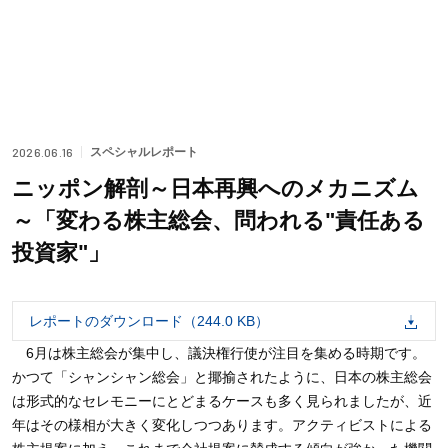
ニュース
レポート
2026.06.16
スペシャルレポート
企業情報
ニッポン解剖～日本再興へのメカニズム
～「変わる株主総会、問われる"責任ある
採用情報
投資家"」
スパークス・グループ
レポートのダウンロード（244.0 KB）
スパークス・グループ株式会社
未来創生ファンド
6月は株主総会が集中し、議決権行使が注目を集める時期です。
かつて「シャンシャン総会」と揶揄されたように、日本の株主総会
スパークス・グリーンエナジー＆テクノロジー株式会社
宇宙フロンティアファンド
は形式的なセレモニーにとどまるケースも多く見られましたが、近
スパークス・アセット・トラスト＆マネジメント株式会社
年はその様相が大きく変化しつつあります。アクティビストによる
お問い合わせ
スパークス・インベストメント株式会社