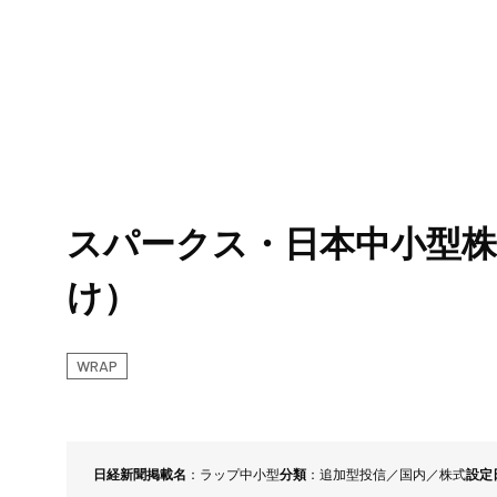
スパークス・グループとは
スパークスの投資哲学
会社概要
スパークス・日本中小型
沿革
け）
ラップ口座向け
WRAP
日経新聞掲載名
ラップ中小型
分類
追加型投信／国内／株式
設定