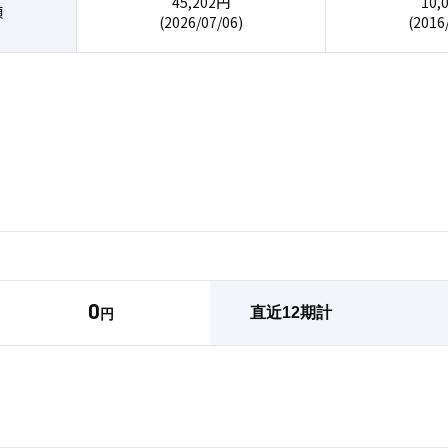
0
直近12期計
円