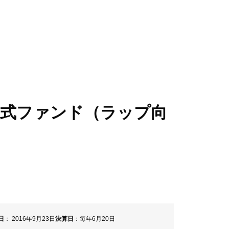
地図・アクセス
電子公告
当社の概況など
株式ファンド（ラップ向
日
2016年9月23日
決算日
毎年6月20日